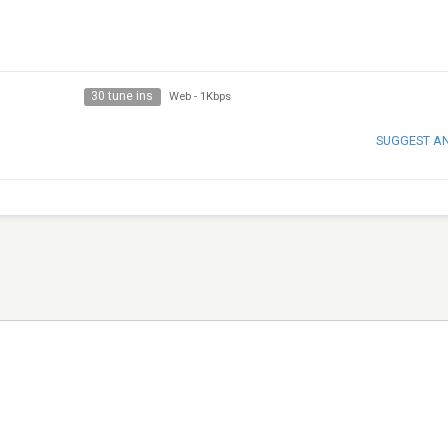
30 tune ins
Web
-
1Kbps
SUGGEST A