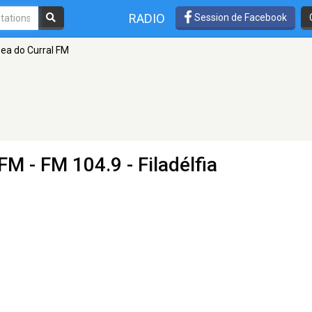
RADIO
Session de Facebook
ea do Curral FM
 FM
- FM 104.9 - Filadélfia