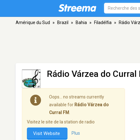
Amérique du Sud
»
Brazil
»
Bahia
»
Filadélfia
»
Rádio Várz
Rádio Várzea do Curral
Oops… no streams currently
available for
Rádio Várzea do
Curral FM
.
Visitez le site de la station de radio
Visit Website
Plus