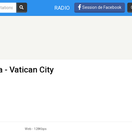
RADIO
Session de Facebook
a
- Vatican City
Web
-
128Kbps