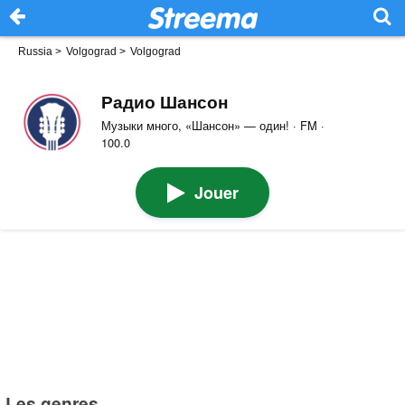
Russia
>
Volgograd
>
Volgograd
Радио Шансон
Музыки много, «Шансон» — один! · FM ·
100.0
Jouer
Les genres