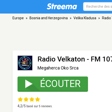
Europe
»
Bosnia and Herzegovina
»
Velika Kladusa
»
Radio
Radio Velkaton
- FM 107
Megaherca Oko Srca
ÉCOUTER
4,2
/5
basé sur
5
reviews.