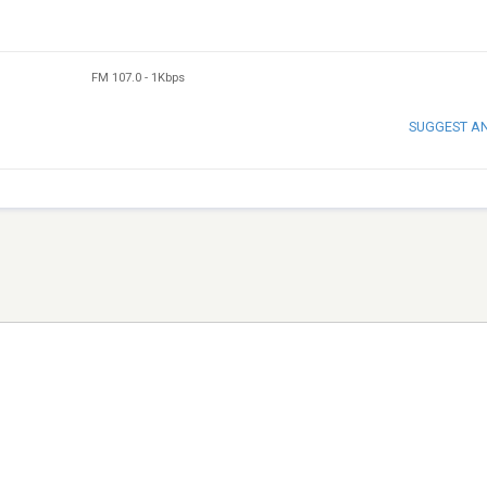
FM 107.0
-
1Kbps
SUGGEST A