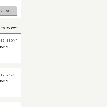
MESSAGE
iew reviews
014 21:38 GMT
ucnoscu
014 21:37 GMT
ucnoscu