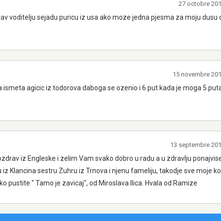
27 octobre 20
v voditelju sejadu puricu iz usa ako moze jedna pjesma za moju dusu o
15 novembre 20
meta agicic iz todorova daboga se ozenio i 6 put kada je moga 5 put
13 septembre 20
zdrav iz Engleske i zelim Vam svako dobro u radu a u zdravlju ponajvise
iz Klancina sestru Zuhru iz Trnova i njenu fameliju, takodje sve moje ko
o pustite " Tamo je zavicaj", od Miroslava Ilica. Hvala od Ramize