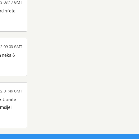
13 03:17 GMT
d rifeta
12 09:03 GMT
a neka 6
12 01:49 GMT
. Ucinite
msije i