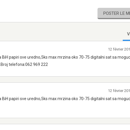
POSTER LE 
V
12 février 2
a BiH papiri sve uredno,5ks max mrzina oko 70-75 digitalni sat sa mog
m.Broj telefona:062 969 222
12 février 2
a BiH papiri sve uredno,5ks max mrzina oko 70-75 digitalni sat sa mog