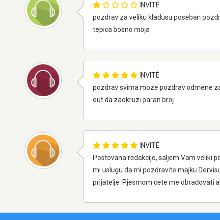
INVITÉ
pozdrav za veliku kladusu poseban pozdra
tepica bosno moja
INVITÉ
pozdrav svima moze pozdrav odmene za is
out da zaokruzi paran broj
INVITÉ
Postovana redakcijo, saljem Vam veliki po
mi uslugu da mi pozdravite majku Dervisu 
prijatelje. Pjesmom cete me obradovati ak