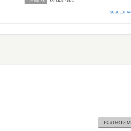
30 tune ins
AM 1460
-
1Kbps
SUGGEST A
POSTER LE 