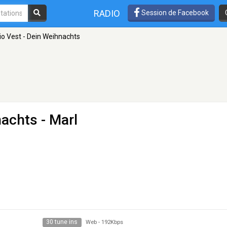
RADIO
Session de Facebook
io Vest - Dein Weihnachts
nachts
- Marl
30 tune ins
Web
-
192Kbps