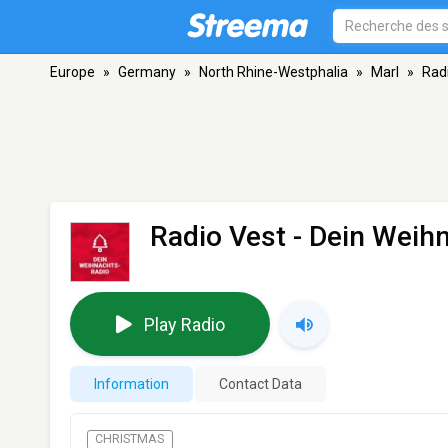
Europe
»
Germany
»
North Rhine-Westphalia
»
Marl
»
Rad
Radio Vest - Dein Weih
Play Radio
Information
Contact Data
CHRISTMAS