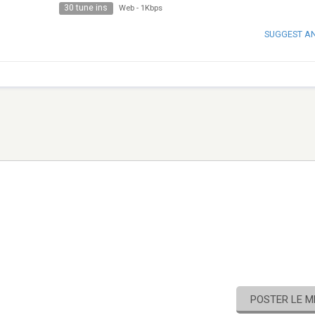
30 tune ins
Web
-
1Kbps
SUGGEST A
POSTER LE 