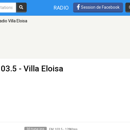
RADIO
Session de Facebook
adio Villa Eloisa
03.5 - Villa Eloisa
30 tune ins
FM 103.5
-
128Kbps