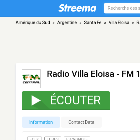
Amérique du Sud
»
Argentine
»
Santa Fe
»
Villa Eloisa
»
R
Radio Villa Eloisa
- FM 1
ÉCOUTER
Information
Contact Data
FOLK
TUBES
ESPAGNOLE