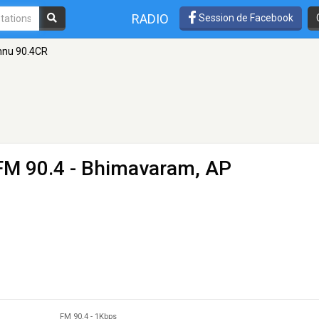
RADIO
Session de Facebook
hnu 90.4CR
FM 90.4 - Bhimavaram, AP
FM 90.4
-
1Kbps