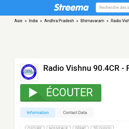
Asie
»
India
»
Andhra Pradesh
»
Bhimavaram
»
Radio Vis
Radio Vishnu 90.4CR
- 
ÉCOUTER
Information
Contact Data
CULTURE
NOUVEAUX
DÉBAT
TÉLOUGOU