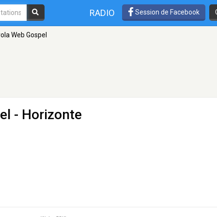
RADIO
Session de Facebook
rola Web Gospel
el
- Horizonte