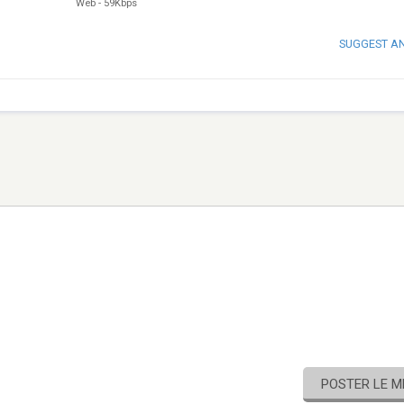
Web
-
59Kbps
SUGGEST A
POSTER LE 