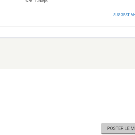
Web
-
128Kbps
SUGGEST A
POSTER LE 