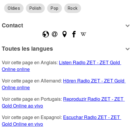
Oldies
Polish
Pop
Rock
Contact
Toutes les langues
Voir cette page en Anglais: 
Listen Radio ZET - ZET Gold 
Online online
Voir cette page en Allemand: 
Hören Radio ZET - ZET Gold 
Online online
Voir cette page en Portugais: 
Reproduzir Radio ZET - ZET 
Gold Online ao vivo
Voir cette page en Espagnol: 
Escuchar Radio ZET - ZET 
Gold Online en vivo