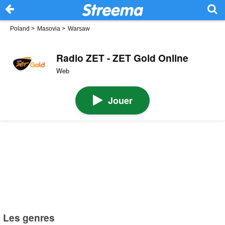
Poland
>
Masovia
>
Warsaw
Radio ZET - ZET Gold Online
Web
Jouer
Les genres