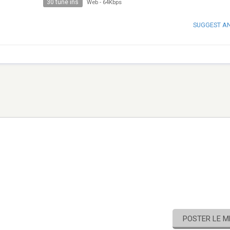
30 tune ins
Web
-
64Kbps
SUGGEST A
POSTER LE 