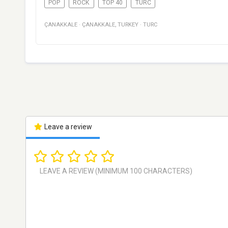
POP
ROCK
TOP 40
TURC
ÇANAKKALE
·
ÇANAKKALE
,
TURKEY
·
TURC
Leave a review