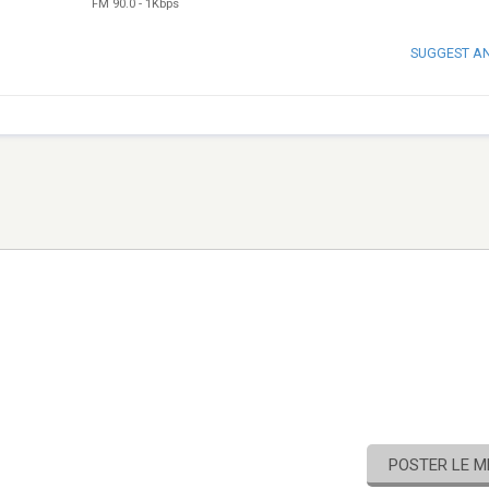
FM 90.0
-
1Kbps
SUGGEST A
POSTER LE 