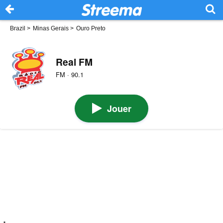
Brazil
>
Minas Gerais
>
Ouro Preto
Real FM
FM · 90.1
Jouer