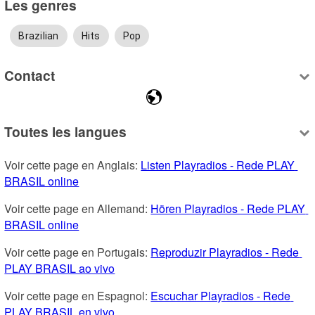
Les genres
Brazilian
Hits
Pop
Contact
Toutes les langues
Voir cette page en Anglais: 
Listen Playradios - Rede PLAY 
BRASIL online
Voir cette page en Allemand: 
Hören Playradios - Rede PLAY 
BRASIL online
Voir cette page en Portugais: 
Reproduzir Playradios - Rede 
PLAY BRASIL ao vivo
Voir cette page en Espagnol: 
Escuchar Playradios - Rede 
PLAY BRASIL en vivo