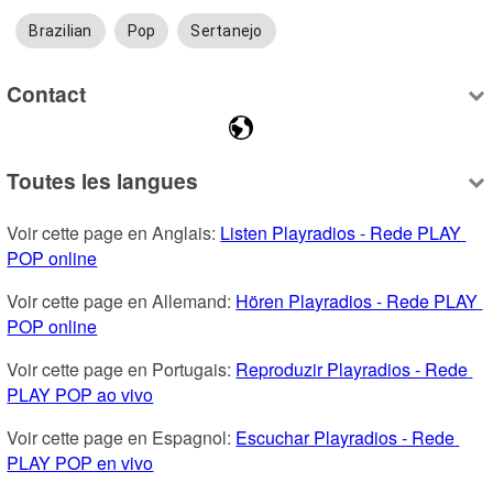
Brazilian
Pop
Sertanejo
Contact
Toutes les langues
Voir cette page en Anglais: 
Listen Playradios - Rede PLAY 
POP online
Voir cette page en Allemand: 
Hören Playradios - Rede PLAY 
POP online
Voir cette page en Portugais: 
Reproduzir Playradios - Rede 
PLAY POP ao vivo
Voir cette page en Espagnol: 
Escuchar Playradios - Rede 
PLAY POP en vivo