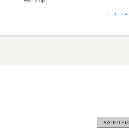
Web
-
128Kbps
SUGGEST A
POSTER LE 