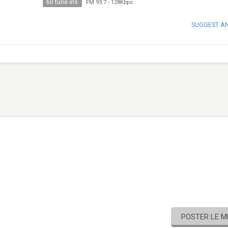
60 tune ins
FM 93.7
-
128Kbps
SUGGEST A
POSTER LE 