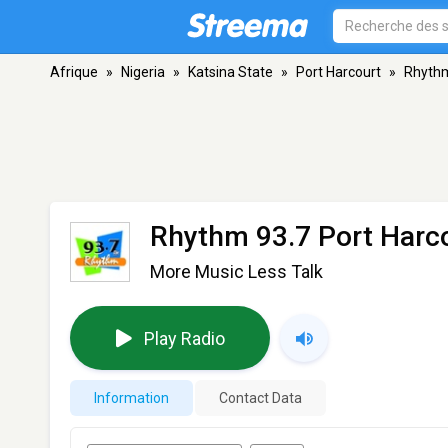
Afrique
»
Nigeria
»
Katsina State
»
Port Harcourt
»
Rhythm
Rhythm 93.7 Port Harc
More Music Less Talk
Play Radio
Information
Contact Data