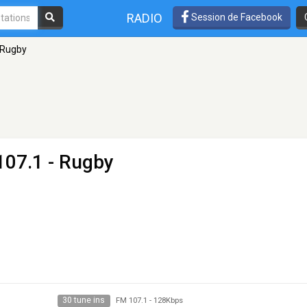
RADIO
Session de Facebook
 Rugby
107.1 - Rugby
30 tune ins
FM 107.1
-
128Kbps