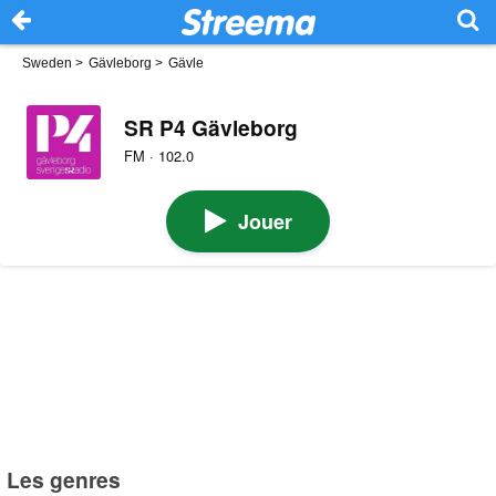
Sweden
>
Gävleborg
>
Gävle
SR P4 Gävleborg
FM · 102.0
Jouer
Les genres