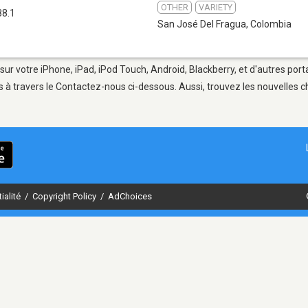
OTHER
VARIETY
88.1
San José Del Fragua
,
Colombia
sur votre iPhone, iPad, iPod Touch, Android, Blackberry, et d'autres por
 à travers le Contactez-nous ci-dessous. Aussi, trouvez les nouvelles ch
ialité
/
Copyright Policy
/
AdChoices