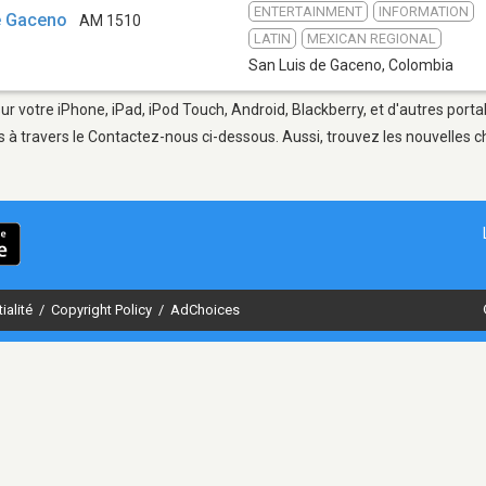
ENTERTAINMENT
INFORMATION
e Gaceno
AM 1510
LATIN
MEXICAN REGIONAL
San Luis de Gaceno
,
Colombia
ur votre iPhone, iPad, iPod Touch, Android, Blackberry, et d'autres port
 à travers le Contactez-nous ci-dessous. Aussi, trouvez les nouvelles ch
ialité
/
Copyright Policy
/
AdChoices