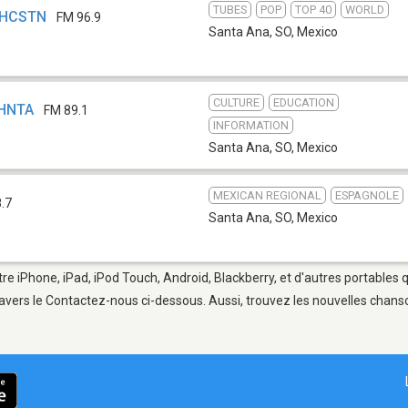
TUBES
POP
TOP 40
WORLD
 XHCSTN
FM 96.9
Santa Ana, SO
,
Mexico
CULTURE
EDUCATION
XHNTA
FM 89.1
INFORMATION
Santa Ana, SO
,
Mexico
MEXICAN REGIONAL
ESPAGNOLE
.7
Santa Ana, SO
,
Mexico
re iPhone, iPad, iPod Touch, Android, Blackberry, et d'autres portables 
avers le Contactez-nous ci-dessous. Aussi, trouvez les nouvelles chanson