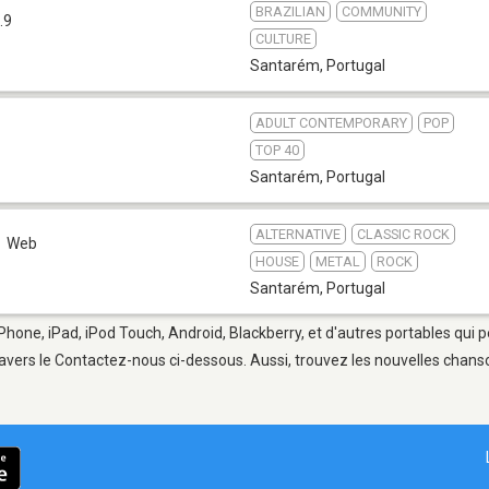
BRAZILIAN
COMMUNITY
.9
CULTURE
Santarém
,
Portugal
ADULT CONTEMPORARY
POP
TOP 40
Santarém
,
Portugal
ALTERNATIVE
CLASSIC ROCK
Web
HOUSE
METAL
ROCK
Santarém
,
Portugal
Phone, iPad, iPod Touch, Android, Blackberry, et d'autres portables qui 
avers le Contactez-nous ci-dessous. Aussi, trouvez les nouvelles chanson