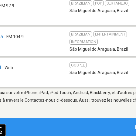
BRAZILIAN
POP
SERTANEJO
FM 97.9
São Miguel do Araguaia
,
Brazil
BRAZILIAN
ENTERTAINMENT
ia
FM 104.9
INFORMATION
São Miguel do Araguaia
,
Brazil
GOSPEL
l
Web
São Miguel do Araguaia
,
Brazil
ia sur votre iPhone, iPad, iPod Touch, Android, Blackberry, et d'autres 
 à travers le Contactez-nous ci-dessous. Aussi, trouvez les nouvelles ch