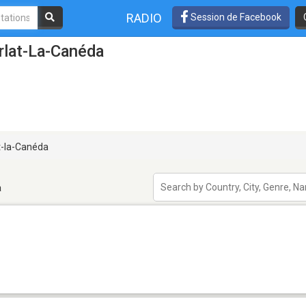
RADIO
Session de Facebook
rlat-La-Canéda
t-la-Canéda
a