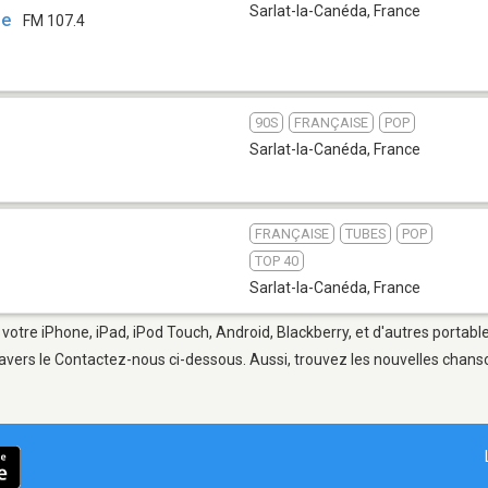
Sarlat-la-Canéda
,
France
ne
FM 107.4
90S
FRANÇAISE
POP
Sarlat-la-Canéda
,
France
FRANÇAISE
TUBES
POP
TOP 40
Sarlat-la-Canéda
,
France
 votre iPhone, iPad, iPod Touch, Android, Blackberry, et d'autres portab
avers le Contactez-nous ci-dessous. Aussi, trouvez les nouvelles chanson