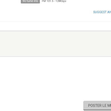
90 tune ins
FM 101.5
-
128Kbps
SUGGEST A
POSTER LE 