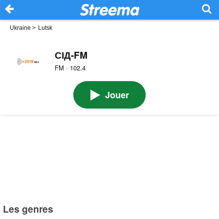
Ukraine
>
Lutsk
СІД-FM
FM · 102.4
Jouer
Les genres