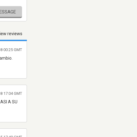
MESSAGE
iew reviews
8 00:25 GMT
cambio.
018 17:04 GMT
ASI A SU