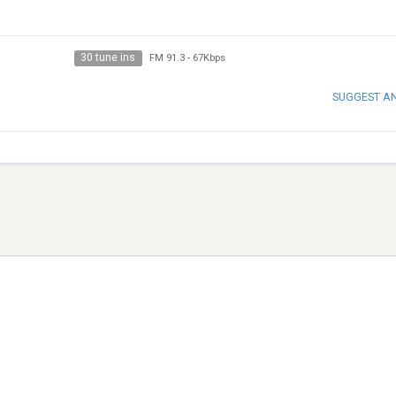
30 tune ins
FM 91.3
-
67Kbps
SUGGEST A