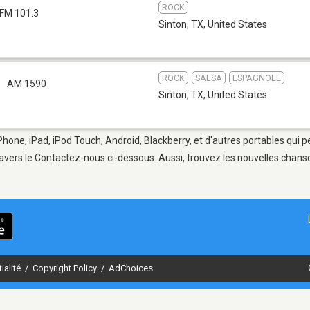
ROCK
FM 101.3
Sinton, TX
,
United States
ROCK
SALSA
ESPAGNOLE
AM 1590
Sinton, TX
,
United States
Phone, iPad, iPod Touch, Android, Blackberry, et d'autres portables qui 
avers le Contactez-nous ci-dessous. Aussi, trouvez les nouvelles chanson
ialité
/
Copyright Policy
/
AdChoices