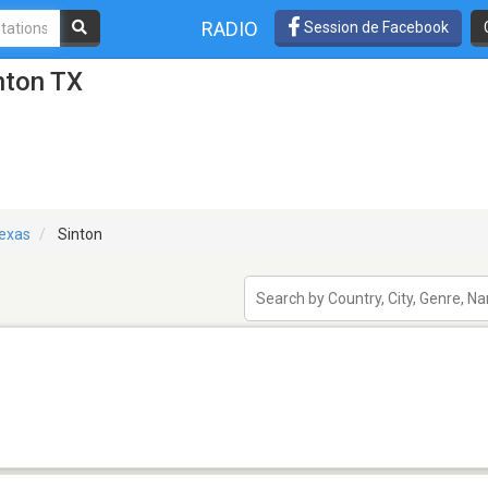
RADIO
Session de Facebook
nton TX
exas
Sinton