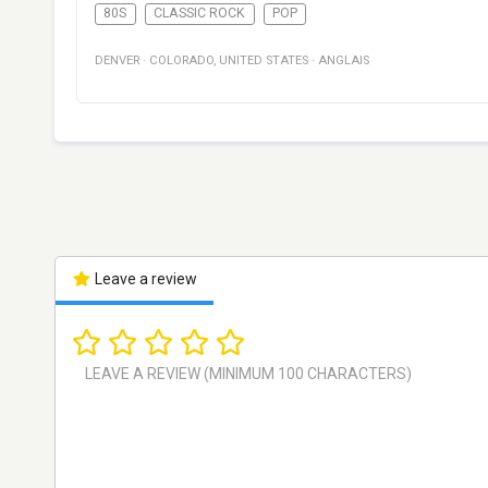
80S
CLASSIC ROCK
POP
DENVER
·
COLORADO
,
UNITED STATES
·
ANGLAIS
Leave a review