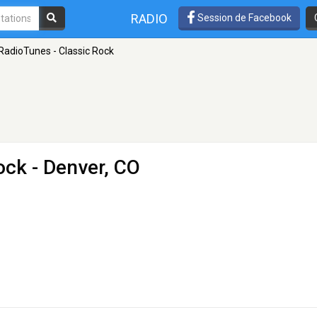
RADIO
Session de Facebook
RadioTunes - Classic Rock
ock
- Denver, CO