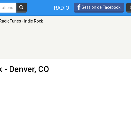
RADIO
Session de Facebook
RadioTunes - Indie Rock
k
- Denver, CO