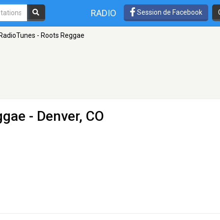
RADIO
Session de Facebook
RadioTunes - Roots Reggae
ggae
- Denver, CO