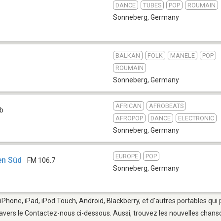
DANCE
TUBES
POP
ROUMAIN
Sonneberg
,
Germany
BALKAN
FOLK
MANELE
POP
ROUMAIN
Sonneberg
,
Germany
AFRICAN
AFROBEATS
b
AFROPOP
DANCE
ELECTRONIC
Sonneberg
,
Germany
EUROPE
POP
en Süd
FM 106.7
Sonneberg
,
Germany
iPhone, iPad, iPod Touch, Android, Blackberry, et d'autres portables qui
avers le Contactez-nous ci-dessous. Aussi, trouvez les nouvelles chanson