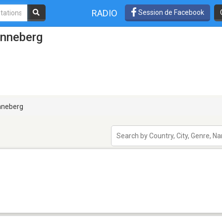
RADIO
Session de Facebook
onneberg
neberg