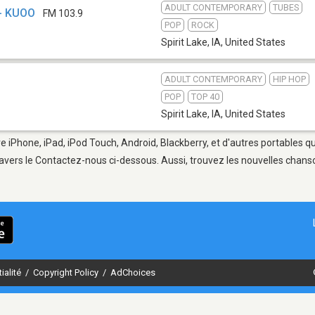
ADULT CONTEMPORARY
TUBES
- KUOO
FM 103.9
POP
ROCK
Spirit Lake, IA
,
United States
ADULT CONTEMPORARY
HIP HOP
POP
TOP 40
Spirit Lake, IA
,
United States
tre iPhone, iPad, iPod Touch, Android, Blackberry, et d'autres portables 
avers le Contactez-nous ci-dessous. Aussi, trouvez les nouvelles chanson
ialité
/
Copyright Policy
/
AdChoices