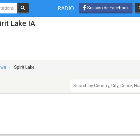
RADIO
Session de Facebook
rit Lake IA
owa
Spirit Lake