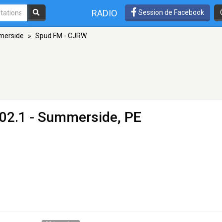
RADIO
Session de Facebook
erside
»
Spud FM - CJRW
02.1 - Summerside, PE