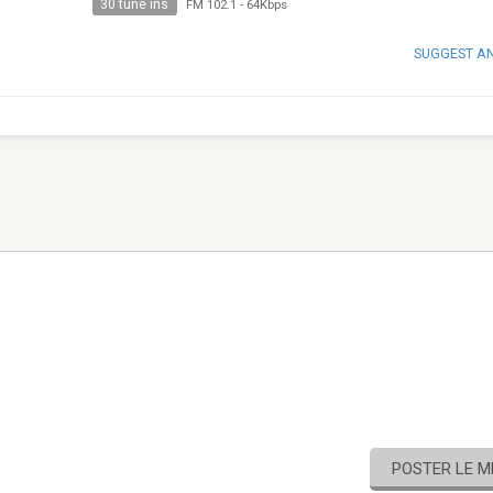
30 tune ins
FM 102.1
-
64Kbps
SUGGEST A
POSTER LE 