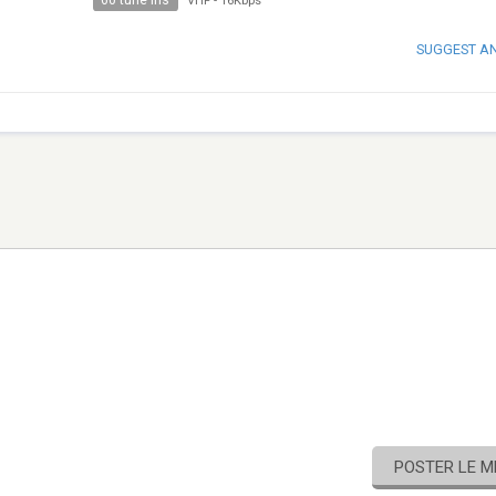
60 tune ins
VHF
-
16Kbps
SUGGEST A
POSTER LE 