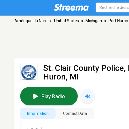
Amérique du Nord
»
United States
»
Michigan
»
Port Huron
St. Clair County Police
Huron, MI
Play Radio
Information
Contact Data