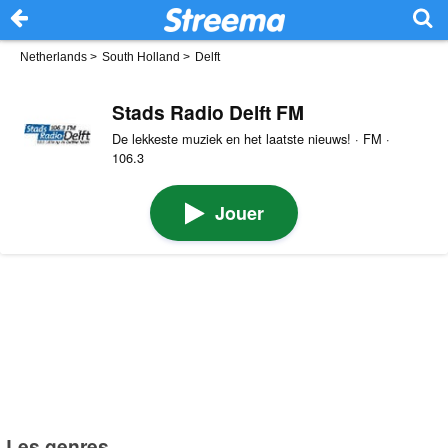
Netherlands
>
South Holland
>
Delft
Stads Radio Delft FM
De lekkeste muziek en het laatste nieuws! · FM ·
106.3
Jouer
Les genres