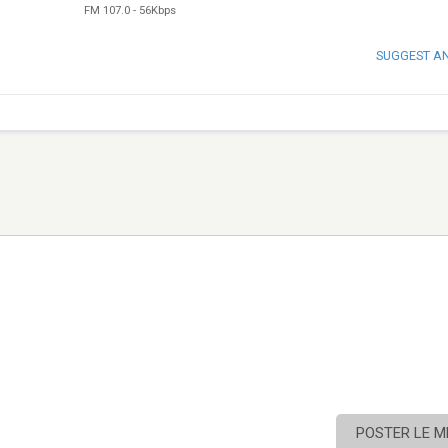
FM 107.0
-
56Kbps
SUGGEST A
POSTER LE 