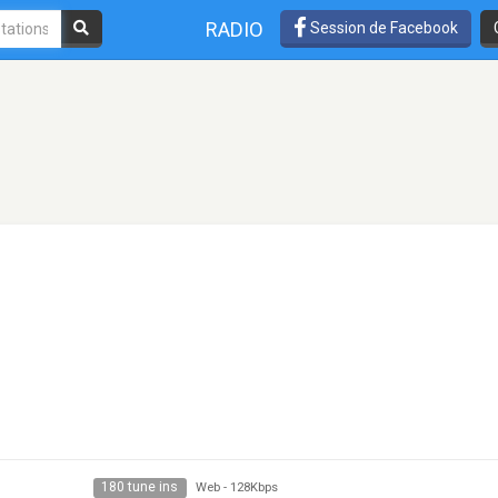
RADIO
Session de Facebook
180 tune ins
Web
-
128Kbps