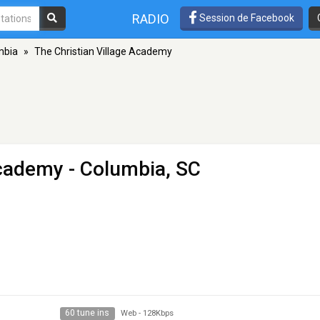
RADIO
Session de Facebook
mbia
»
The Christian Village Academy
Academy
- Columbia, SC
60 tune ins
Web
-
128Kbps