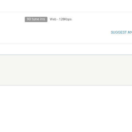
90 tune ins
Web
-
128Kbps
SUGGEST A