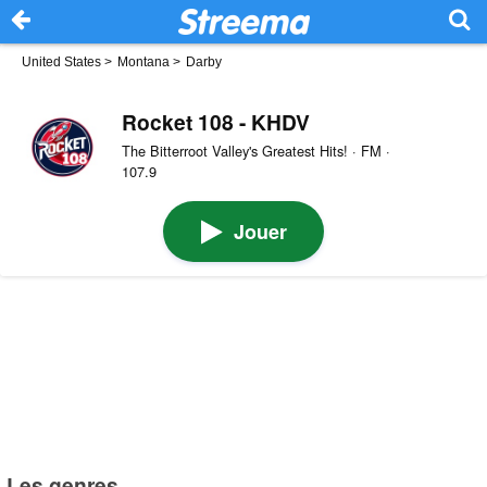
United States
>
Montana
>
Darby
Rocket 108 - KHDV
The Bitterroot Valley's Greatest Hits! · FM ·
107.9
Jouer
Les genres