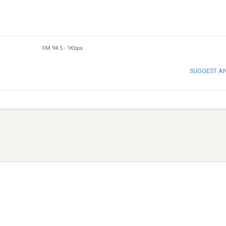
FM 94.5
-
1Kbps
SUGGEST A