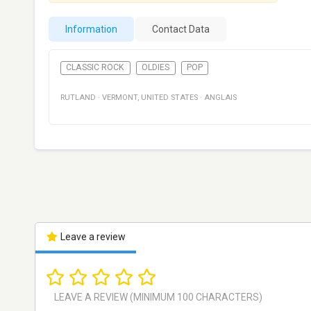
Information
Contact Data
CLASSIC ROCK
OLDIES
POP
RUTLAND
·
VERMONT
,
UNITED STATES
·
ANGLAIS
Leave a review