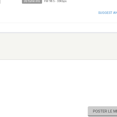
30 tune ins
FM 98.5
-
33Kbps
SUGGEST A
POSTER LE 