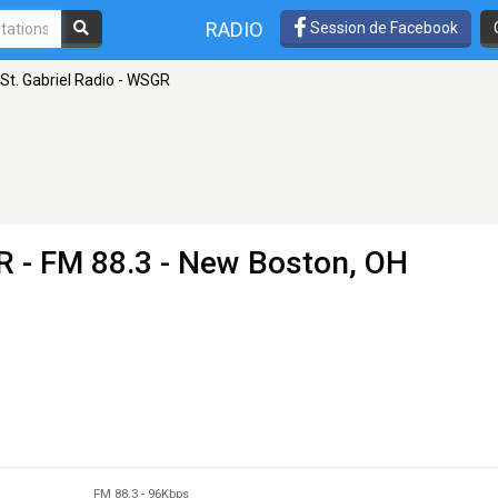
RADIO
Session de Facebook
St. Gabriel Radio - WSGR
GR
- FM 88.3 - New Boston, OH
FM 88.3
-
96Kbps