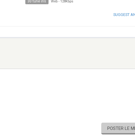
30 tune ins
Web
-
128Kbps
SUGGEST A
POSTER LE 